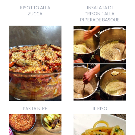
RISOTTO ALLA
INSALATA DI
ZUCCA
“RISONI” ALLA
PIPERADE BASQUE.
PASTA NIKE
IL RISO