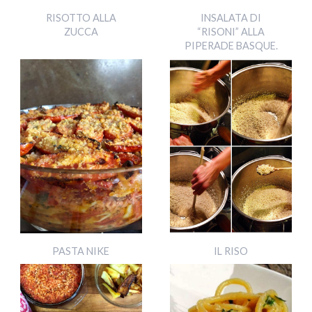
RISOTTO ALLA
INSALATA DI
ZUCCA
“RISONI” ALLA
PIPERADE BASQUE.
PASTA NIKE
IL RISO