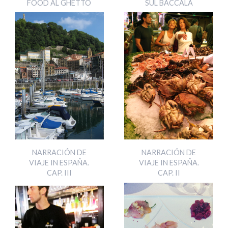
FOOD AL GHETTO
SUL BACCALÀ
NARRACIÓN DE
NARRACIÓN DE
VIAJE IN ESPAÑA.
VIAJE IN ESPAÑA.
CAP. III
CAP. II