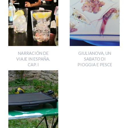
NARRACIÓN DE
GIULIANOVA, UN
VIAJE IN ESPAÑA.
SABATO DI
CAP. I
PIOGGIA E PESCE