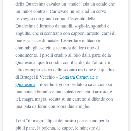
della Quaresima cavalca un “mulet” (sia un cefalo che
un mulo) contro il Carnevale, in sella ad un cervo
selvaggio con grandi corna. L’esercito della
Quaresima è formato da naselli, sogliole, sgombri e
anguille, che si scontrano con capponi arrosto, carni di
bue e salsicce di maiale. Le verdure militano in
entrambi gli eserciti a seconda del loro tipo di
condimento. I piselli crudi o all’olio dalla parte della
Quaresima, quelli conditi con il lardo, dall’altra. Un
altro esempio visivo dello scontro tra i due è il quadro
di Bruegel il Vecchio –
Lotta tra Carnevale e
Quaresima
– dove lui è grasso seduto a cavalcioni su
una botte e brandisce uno spiedo con carni arrosto, e
lei, magra magra, seduta su un carretto si difende con
una pala da forno con sopra due aringhe.
I cibi “di magro” tipici del nostro paese sono per lo
più il pane, la polenta, le zuppe, le minestre di