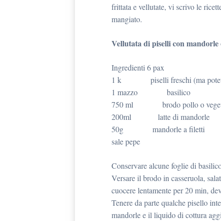
frittata e vellutate, vi scrivo le ric
mangiato.
Vellutata di piselli con mandorle 
Ingredienti 6 pax
1 k piselli freschi (ma potete uti
1 mazzo basilico
750 ml brodo pollo o veget
200ml latte di mandorle
50g mandorle a filetti
sale pepe
Conservare alcune foglie di basilico 
Versare il brodo in casseruola, salat
cuocere lentamente per 20 min, devo
Tenere da parte qualche pisello inter
mandorle e il liquido di cottura ag