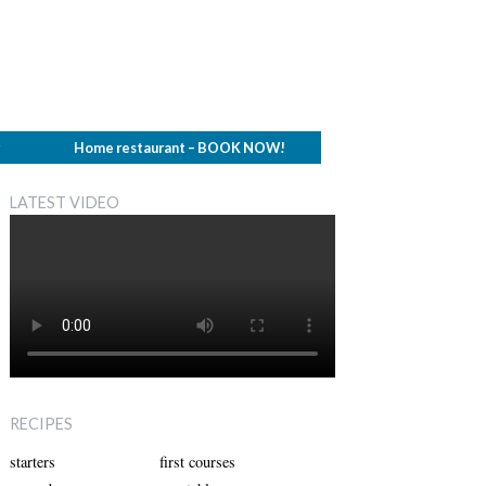
g
Home restaurant – BOOK NOW!
LATEST VIDEO
RECIPES
starters
first courses