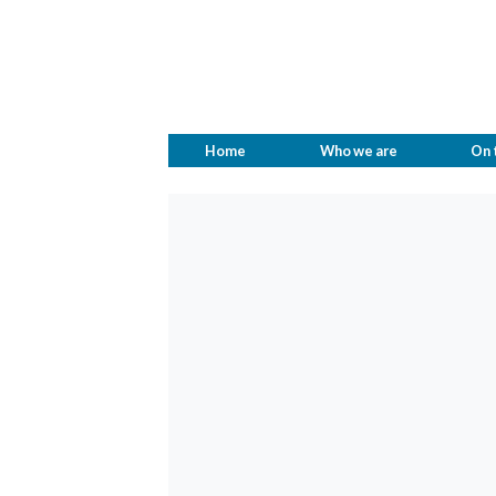
Home
Who we are
On 