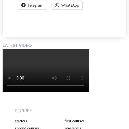
Telegram
WhatsApp
LATEST VIDEO
RECIPES
starters
first courses
second courses
vegetables