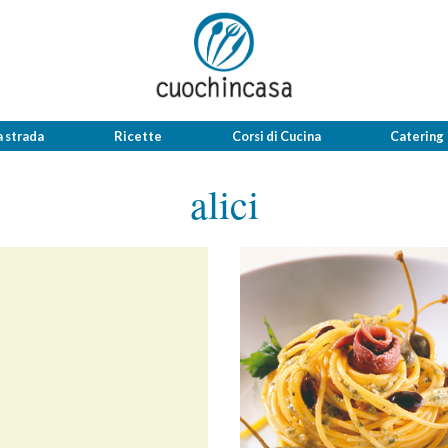
a strada
Ricette
Corsi di Cucina
Catering
alici