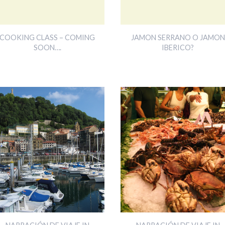
COOKING CLASS – COMING
JAMON SERRANO O JAMON
SOON….
IBERICO?