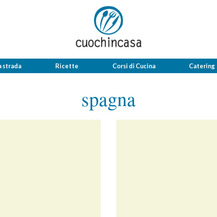
a strada
Ricette
Corsi di Cucina
Catering
spagna