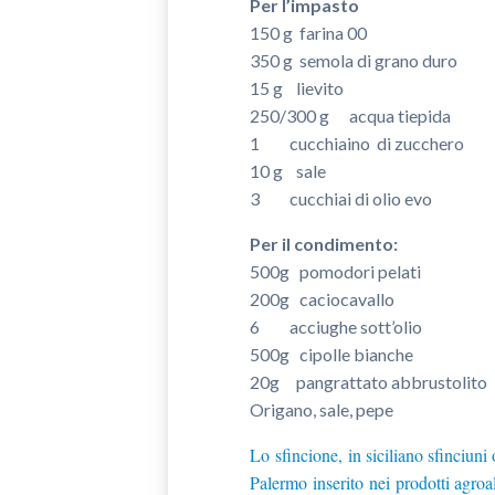
Per l’impasto
150 g farina 00
350 g semola di grano duro
15 g lievito
250/300 g acqua tiepida
1 cucchiaino di zucchero
10 g sale
3 cucchiai di olio evo
Per il condimento:
500g pomodori pelati
200g caciocavallo
6 acciughe sott’olio
500g cipolle bianche
20g pangrattato abbrustolito
Origano, sale, pepe
Lo sfincione, in siciliano sfinciuni 
Palermo inserito nei prodotti agroali