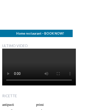
Home restaurant – BOOK NOW!
ULTIMO VIDEO
RICETTE
antipasti
primi