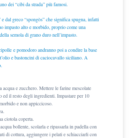
uno dei “cibi da strada” più famosi.
 e dal greco “spongòs” che significa spugna, infatti
l suo impasto alto e morbido, proprio come una
della semola di grano duro nell’impasto.
 cipolle e pomodoro andranno poi a condire la base
’olio e bastoncini di caciocavallo siciliano. A
o.
oca acqua e zucchero. Mettere le farine mescolate
to ed il resto degli ingredienti. Impastare per 10
 morbido e non appiccicoso.
ea.
na ciotola coperta.
 acqua bollente, scolarla e ripassarla in padella con
i di cottura, aggiungere i pelati e schiacciarli con