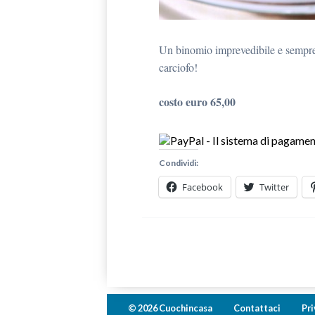
Un binomio imprevedibile e sempre d
carciofo!
costo euro
65,00
Condividi:
Facebook
Twitter
© 2026 Cuochincasa
Contattaci
Pri