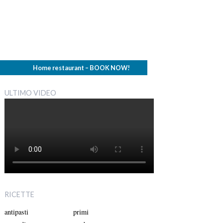
Home restaurant – BOOK NOW!
ULTIMO VIDEO
RICETTE
antipasti
primi