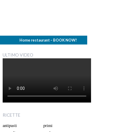
Home restaurant – BOOK NOW!
ULTIMO VIDEO
RICETTE
antipasti
primi