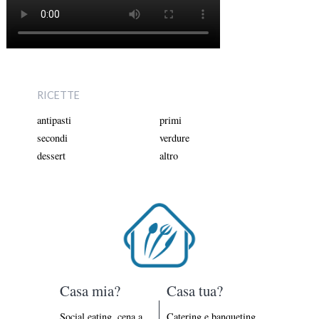
RICETTE
antipasti
primi
secondi
verdure
dessert
altro
Casa mia?
Casa tua?
Social eating, cena a
Catering e banqueting,