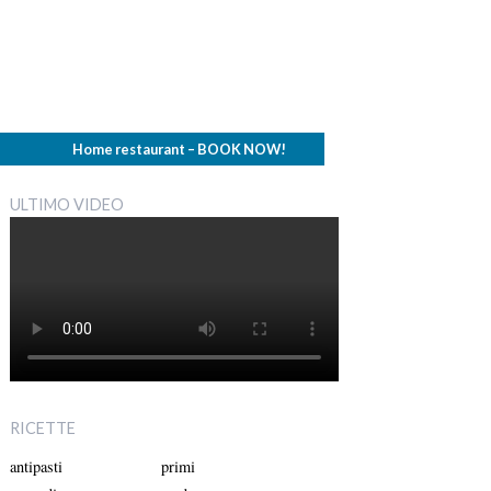
Home restaurant – BOOK NOW!
ULTIMO VIDEO
RICETTE
antipasti
primi