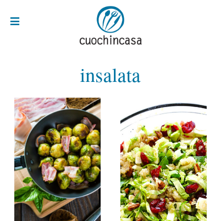
insalata